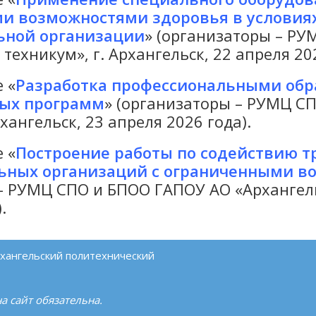
и возможностями здоровья в условиях
ьной организации
» (организаторы – Р
ехникум», г. Архангельск, 22 апреля 202
 «
Разработка профессиональными об
ных программ
» (организаторы – РУМЦ С
хангельск, 23 апреля 2026 года).
 «
Построение работы по содействию т
ьных организаций с ограниченными в
 – РУМЦ СПО и БПОО ГАПОУ АО «Архангель
.
хангельский политехнический
а сайт обязательна.