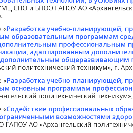
зовательных технологий, в условиях 
РУМЦ СПО и БПОО ГАПОУ АО «Архангельски
.
 «
Разработка учебно-планирующей, п
ым образовательным программам сред
 дополнительным профессиональным п
икации, адаптированным дополните
м дополнительным общеразвивающим 
кий политехнический техникум», г. Арха
 «
Разработка учебно-планирующей, п
ым основным программам профессион
гельский политехнический техникум», г.
 «
Содействие профессиональных обра
с ограниченными возможностями здоро
 ГАПОУ АО «Архангельский политехничес