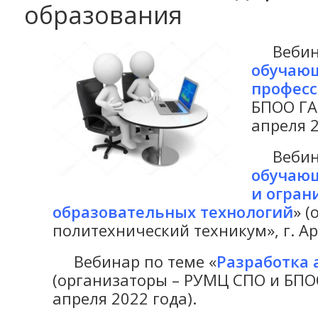
образования
Вебина
обучающ
професс
БПОО ГА
апреля 2
Вебина
обучающ
и огран
образовательных технологий
» 
политехнический техникум», г. Ар
Вебинар по теме «
Разработка 
(организаторы – РУМЦ СПО и БПОО
апреля 2022 года).