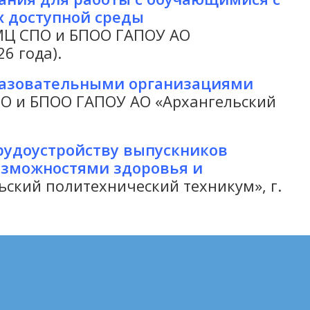
 доступной среды
УМЦ СПО и БПОО ГАПОУ АО
6 года).
разовательными организациями
ПО и БПОО ГАПОУ АО «Архангельский
рудоустройству выпускников
озможностями здоровья и
ский политехнический техникум», г.