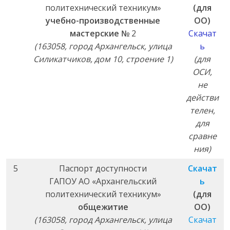
политехнический техникум»
(для
учебно-производственные
ОО)
мастерские №
2
Скачат
(163058, город Архангельск, улица
ь
Силикатчиков, дом 10, строение 1)
(для
ОСИ,
не
действи
телен,
для
сравне
ния)
5
Паспорт доступности
Скачат
ГАПОУ АО «Архангельский
ь
политехнический техникум»
(для
общежитие
ОО)
(163058, город Архангельск, улица
Скачат