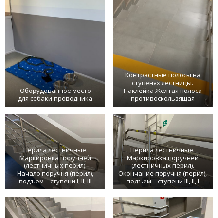
Контрастные полосы на
ступенях лестницы.
Оборудованное место
Наклейка Желтая полоса
для собаки-проводника
противоскользящая
Перила лестничные.
Перила лестничные.
Маркировка поручней
Маркировка поручней
(лестничных перил).
(лестничных перил).
Начало поручня (перил),
Окончание поручня (перил),
подъем – ступени I, II, III
подъем – ступени III, II, I