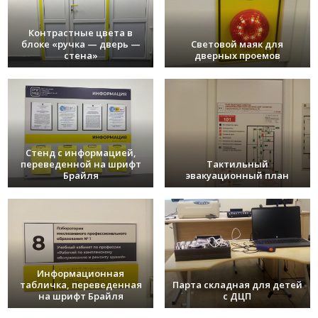
Контрастные цвета в
блоке «ручка — дверь —
Световой маяк для
стена»
дверных проемов
Стенд с информацией,
переведенной на шрифт
Тактильный
Брайля
эвакуационный план
Информационная
табличка, переведенная
Парта складная для детей
на шрифт Брайля
с ДЦП