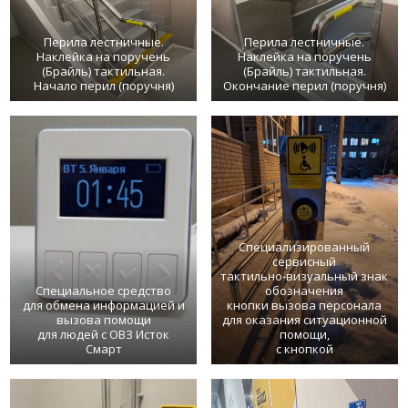
Перила лестничные.
Перила лестничные.
Наклейка на поручень
Наклейка на поручень
(Брайль) тактильная.
(Брайль) тактильная.
Начало перил (поручня)
Окончание перил (поручня)
Специализированный
сервисный
тактильно-визуальный знак
Специальное средство
обозначения
для обмена информацией и
кнопки вызова персонала
вызова помощи
для оказания ситуационной
для людей с ОВЗ Исток
помощи,
Смарт
с кнопкой