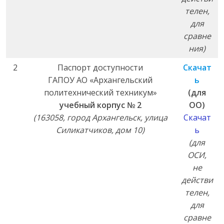
телен,
для
сравне
ния)
2
Паспорт доступности
Скачат
ГАПОУ АО «Архангельский
ь
политехнический техникум»
(для
учебный корпус № 2
ОО)
(163058, город Архангельск, улица
Скачат
Силикатчиков, дом 10)
ь
(для
ОСИ,
не
действи
телен,
для
сравне