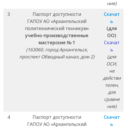
ния)
3
Паспорт доступности
Скачат
ГАПОУ АО «Архангельский
ь
политехнический техникум»
(для
учебно-производственные
ОО)
мастерские № 1
Скачат
(163060, город Архангельск,
ь
проспект Обводный канал, дом 2)
(для
ОСИ,
не
действи
телен,
для
сравне
ния)
4
Паспорт доступности
Скачат
ГАПОУ АО «Архангельский
ь