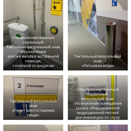
Специализированный
сервисный
тактильно-визуальный знак
обозначения
кнопки вызова экстренной
Тактильный визуальный
помощи,
знак
с кнопкой со шнурком
«Питьевая вода»
Специализированный
сервисный
визуальный знак
Тактильный визуальный
обозначения помещения
знак
(зоны), оборудованной
«Пункт (место) приема
индукционной петлей
пищи»
для инвалидов по слуху