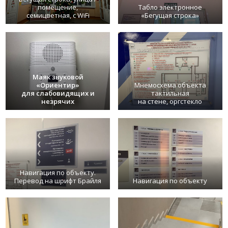
помещение,
Табло электронное
семицветная, с WiFi
«Бегущая строка»
Маяк звуковой
«Ориентир»
Мнемосхема объекта
для слабовидящих и
тактильная
незрячих
на стене, оргстекло
Навигация по объекту.
Перевод на шрифт Брайля
Навигация по объекту