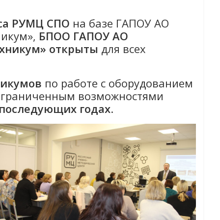
са РУМЦ СПО
на базе ГАПОУ АО
никум»,
БПОО ГАПОУ АО
ехникум»
открыты
для всех
.
тикумов
по работе с оборудованием
 ограниченным возможностями
 последующих годах
.