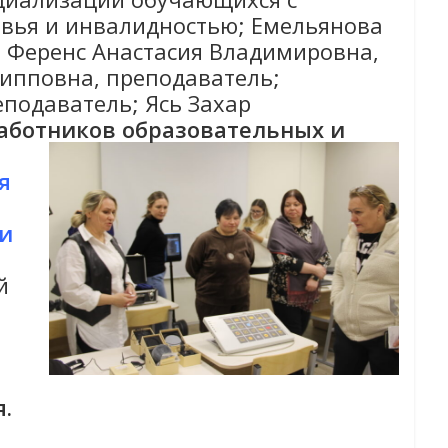
вья и инвалидностью; Емельянова
; Ференс Анастасия Владимировна,
ипповна, преподаватель;
подаватель; Ясь Захар
аботников образовательных и
я
 и
й
.