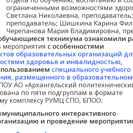
ограниченными возможностями здоро
Светлана Николаевна, преподаватель
преподаватель; Шишкина Карина Фил
Черепанова Мария Владимировна, пре
обучающиеся техникума
ознакомили р
в мероприятия
с особенностями
ктов образовательных организаций дл
остями здоровья и инвалидностью
,
использованием
специального учебного
ния, размещенного
в образовательном
ПОУ АО «Архангельский политехнически
зована по пяти подгруппам в формате
му комплексу РУМЦ СПО, БПОО.
жмуниципального интерактивного
рганизацию и проведение мероприятия