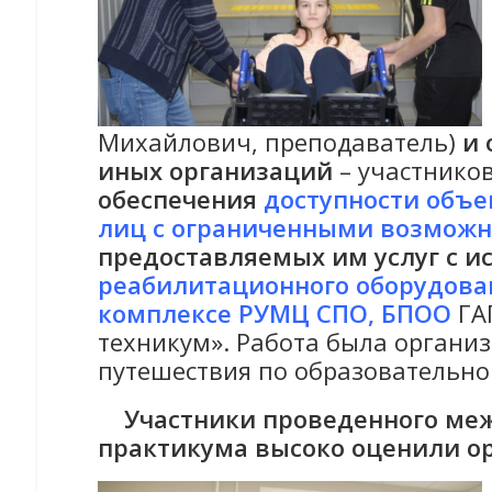
Михайлович, преподаватель)
и 
иных организаций
– участнико
обеспечения
доступности объе
лиц с ограниченными возможн
предоставляемых им услуг с 
реабилитационного оборудова
комплексе РУМЦ СПО, БПОО
ГА
техникум». Работа была органи
путешествия по образовательно
Участники проведенного ме
практикума высоко оценили о