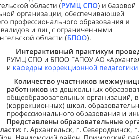
ельской области (
РУМЦ СПО
) и базовой
ьной организации, обеспечивающей
го профессионального образования и
нвалидов и лиц с ограниченными
гельской области (
БПОО
).
Интерактивный практикум прове
РУМЦ СПО и БПОО ГАПОУ АО «Архангел
и
кафедры коррекционной педагогики
Количество участников межмуниц
работников
из дошкольных образова
общеобразовательных организаций, в
(коррекционных) школ, образователь
профессионального образования и ин
Представлены образовательные орг
ласти:
г. Архангельск, г. Северодвинск, г
йон, Няндомский район, Приморский рай