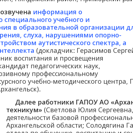
 озвучена
информация о
 специального учебного и
ния в образовательной организации д
ения, слуха, нарушениями опорно-
стройством аутистического спектра, а
интеллекта
(докладчик: Герасимов Серге
тник воспитания и просвещения
кандидат педагогических наук,
люзивному профессиональному
сурсного учебно-методического центра,
рхангельск).
Далее работники
ГАПОУ АО «Арха
техникум»
(Светлова Юлия Сергеевна
деятельности базовой профессиональ
Архангельской области; Солодягина Г
отдела по обучению, воспитанию и с