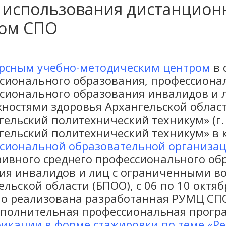
 использования дистанцион
ном СПО
урсным учебно-методическим центром
в 
сионального образования, профессиона
сионального образования инвалидов и 
ностями здоровья Архангельской област
гельский политехнический техникум» (г.
гельский политехнический техникум» в 
сиональной образовательной организа
ивного среднего профессионального об
ия инвалидов и лиц с ограниченными в
ельской области (БПОО), с 06 по 10 октя
о реализована разработанная РУМЦ СПО
ополнительная профессиональная прогр
икации в форме стажировки по теме «Р