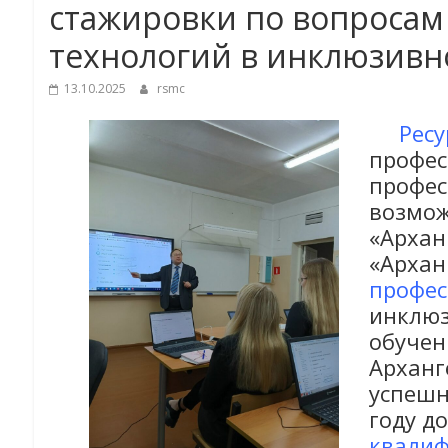
стажировки по вопросам
технологий в инклюзив
13.10.2025
rsmc
Рес
профес
профес
возмож
«Архан
«Архан
профес
инклюз
обучен
Арханг
успешн
году д
квалиф