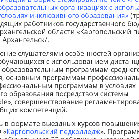
образовательных организациях с испол
условиях инклюзивного образования»
(т
одящих работников государственного б
рхангельской области «Каргопольский п
г. Архангельск/.
ние слушателями особенностей органи
 обучающихся с использованием дистан
о образовательным программам среднег
я, основным программам профессионал
фессиональным программам в условиях
го образования посредством системы
dle», совершенствование регламентиро
бщих компетенций.
 в формате выездных курсов повышени
 «
Каргопольский педколледж
». Програм