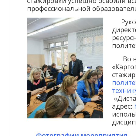
стажировки успешно освоили вс
профессиональной образовател
Руково
директ
ресурс
полите
Во вре
«Карго
стажир
полите
техник
«Диста
адрес:
исполь
дисцип
Фотографии мероприятия.