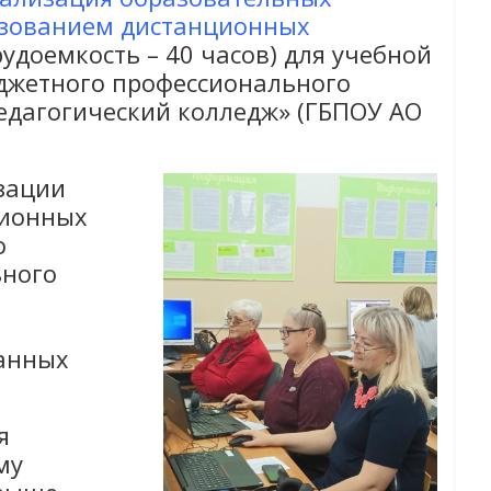
ьзованием дистанционных
рудоемкость – 40 часов) для учебной
юджетного профессионального
едагогический колледж» (ГБПОУ АО
зации
ционных
о
ьного
ванных
я
му