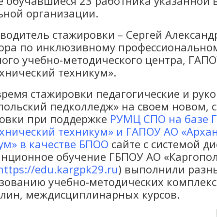
е обучавшиеся 23 работника указанной
ьной организации.
дитель стажировки – Сергей Александр
ора по инклюзивному профессиональном
ного учебно-методического центра, ГАП
хнический техникум».
мя стажировки педагогические и руко
польский педколледж» на своем новом, 
овки при поддержке
РУМЦ СПО на базе 
хнический техникум»
и
ГАПОУ АО «Архан
ум» в качестве БПОО
сайте с системой д
нционное обучение ГБПОУ АО «Каргопол
https://edu.kargpk29.ru
) выполнили разн
зованию учебно-методических комплек
лин, междисциплинарных курсов.