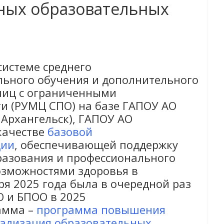
ных образовательных
системе среднего
льного обучения и дополнительного
лиц с ограниченными
и (РУМЦ СПО) на базе ГАПОУ АО
 Архангельск), ГАПОУ АО
качестве
базовой
ции
, обеспечивающей поддержку
разования и профессионального
озможностями здоровья в
бря 2025 года была в очередной раз
 и БПОО в 2025
амма –
программа повышения
еализация образовательных