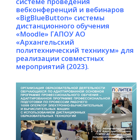
системе проведения
вебконференций и вебинаров
«BigBlueButton» системы
дистанционного обучения
«Moodle» ГАПОУ АО
«Архангельский
политехнический техникум» для
реализации совместных
мероприятий (2023).