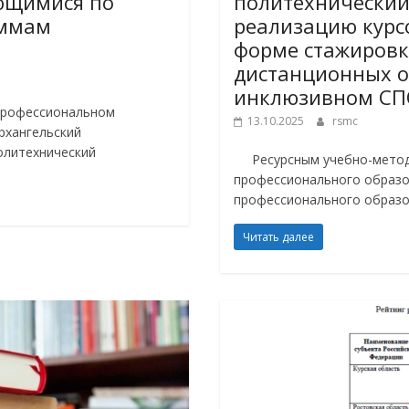
ющимися по
политехнический
аммам
реализацию курс
форме стажировк
дистанционных о
инклюзивном СП
профессиональном
13.10.2025
rsmc
рхангельский
олитехнический
Ресурсным учебно-методи
профессионального образо
профессионального образо
Читать далее