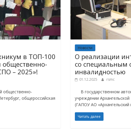
Новости
хникум в ТОП-100
О реализации ин
й общественно-
со специальным 
ПО – 2025»!
инвалидностью
01.12.2025
rsmc
й общественно-
В государственном авто
-Петербург, общероссийская
учреждении Архангельской 
(ГАПОУ АО «Архангельский 
Читать далее