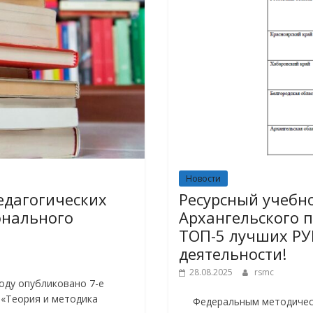
Новости
едагогических
Ресурсный учебн
онального
Архангельского 
ТОП-5 лучших РУ
деятельности!
28.08.2025
rsmc
оду опубликовано 7-е
 «Теория и методика
Федеральным методическ